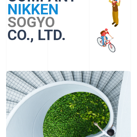
酸化チ
酸化チタン光触媒コーティング
NIKKEN
人材派遣
SOGYO
企業情報
CO., LTD.
代表メッセージ
会社概要/沿革
経営方針
事業拠点
サステナビリティ・CSR
採用情報
お知らせ
社員向けページ
個人情報保護方針
サイトマップ