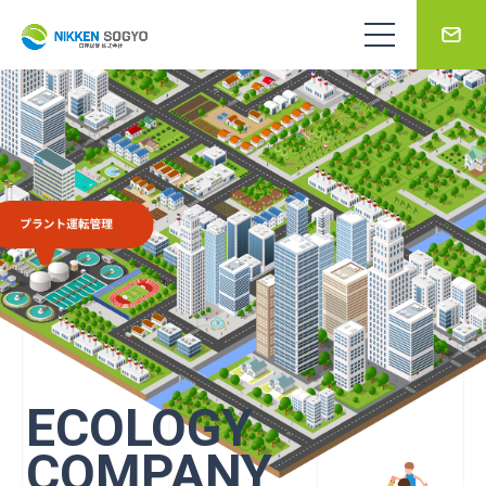
事業案内
環境プラント運転・保全管理
環境プ
代表メ
会
ビルマネジメント/人材サービス
公園・道路管理/指定管理者事業
公園・
水環境保全／廃棄物処理
給排水衛生設備工事
事業案内一覧
企業情報
給排水
介護サービス
サシュコ製品販売
サシュ
ホテルマネジメント
ECOLOGY
スポーツ事業
スポー
COMPANY
NIKKEN地下水膜ろ過システム