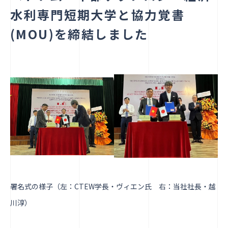
酸化チ
酸化チタン光触媒コーティング
水利専門短期大学と協力覚書
人材派遣
(MOU)を締結しました
企業情報
代表メッセージ
会社概要/沿革
経営方針
事業拠点
サステナビリティ・CSR
採用情報
お知らせ
社員向けページ
署名式の様子（左：CTEW学長・ヴィエン氏 右：当社社長・越
個人情報保護方針
川淳）
サイトマップ