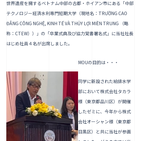
世界遺産を擁するベトナム中部の古都・ホイアン市にある「中部
テクノロジー経済水利専門短期大学（現地名：TRƯỜNG CAO
ĐẲNG CÔNG NGHỆ, KINH TẾ VÀ THỦY LỢI MIỀN TRUNG （略
称：CTEW））」の「卒業式典及び協力覚書署名式」に当社社長
はじめ社員４名が出席しました。
MOUの目的は・・・
同学に新設された給排水学
部において株式会社タカラ
様（東京都品川区）が開催
したゼミに、今年から株式
会社オーシャン様（東京都
目黒区）と共に当社が参画